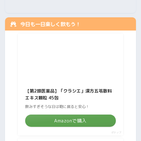
今日も一日楽しく飲もう！
【第2類医薬品】「クラシエ」漢方五苓散料
エキス顆粒 45包
飲みすぎそうな日は鞄に居ると安心！
Amazonで購入
ポチップ