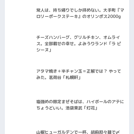
常人は、持ち帰りでしか拝めない。大手町『マ
ロリーポークステーキ』のオリンポス2000g
チーズハンバーグ、グリルチキン、オムライ
ス。全部載せの幸せ。よみうりランド「ラ ピ
シーヌ」
アタマ焼き＋半チャン玉＝正解では？ やって
みた。茗荷谷「札幌軒」
塩強めの限定まぜそばは、ハイボールのアテに
ちょうどいい。池袋東武「灯花」
山椒ヒューガルデンで一杯、胡麻担々麺で〆