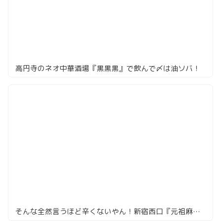
高円寺のネオ中華酒場『黒黒黒』で飲んで〆は油ソバ！
そんな全然言うほど辛くないやん！新宿西口『元祖麻婆豆腐 新宿店』の麻婆豆腐