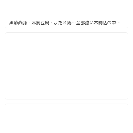
黒酢酢豚・麻婆豆腐・よだれ鶏…全部強い本駒込の中華がすごい「豊栄」