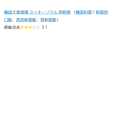
韓国大衆酒場 ラッキーソウル 西新宿
（
韓国料理
/
新宿西
口駅
、
西武新宿駅
、
西新宿駅
）
夜総合点
★★★
☆☆
3.1