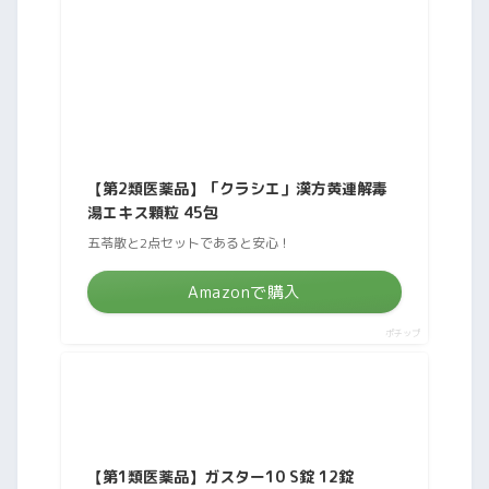
【第2類医薬品】「クラシエ」漢方黄連解毒
湯エキス顆粒 45包
五苓散と2点セットであると安心！
Amazonで購入
ポチップ
【第1類医薬品】ガスター10 S錠 12錠