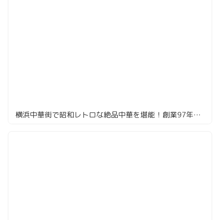
横浜中華街で昭和レトロな絶品中華を堪能！創業97年の老舗「一楽」へ