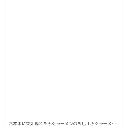
六本木に突如現れたふぐラーメンのお店「ふぐラーメン 大友」