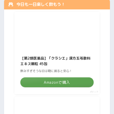
今日も一日楽しく飲もう！
【第2類医薬品】「クラシエ」漢方五苓散料
エキス顆粒 45包
飲みすぎそうな日は鞄に居ると安心！
Amazonで購入
ポチップ