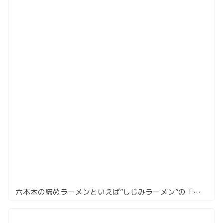
六本木の締めラーメンといえば”しじみラーメン”の「串とろ」