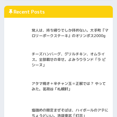
Recent Posts
常人は、持ち帰りでしか拝めない。大手町『マ
ロリーポークステーキ』のオリンポス2000g
チーズハンバーグ、グリルチキン、オムライ
ス。全部載せの幸せ。よみうりランド「ラ ピ
シーヌ」
アタマ焼き＋半チャン玉＝正解では？ やって
みた。茗荷谷「札幌軒」
塩強めの限定まぜそばは、ハイボールのアテに
ちょうどいい。池袋東武「灯花」