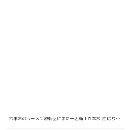
六本木のラーメン激戦区にまた一店舗「六本木 雅 はりたや」