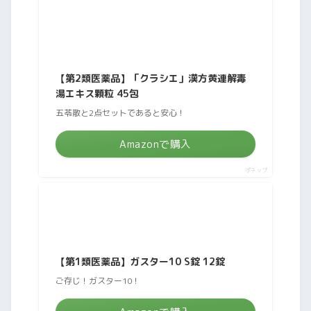
【第2類医薬品】「クラシエ」漢方黄連解毒
湯エキス顆粒 45包
五苓散と2点セットであると安心！
Amazonで購入
ポチップ
【第1類医薬品】ガスター10 S錠 12錠
ご存じ！ガスター10！