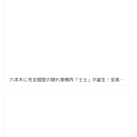
六本木に完全個室の隠れ家焼肉「士士」が誕生！至高のおまかせコースを堪能