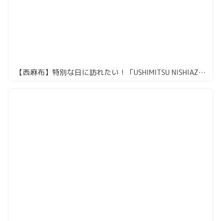
【西麻布】特別な日に訪れたい！「USHIMITSU NISHIAZABU」で贅沢焼肉体験