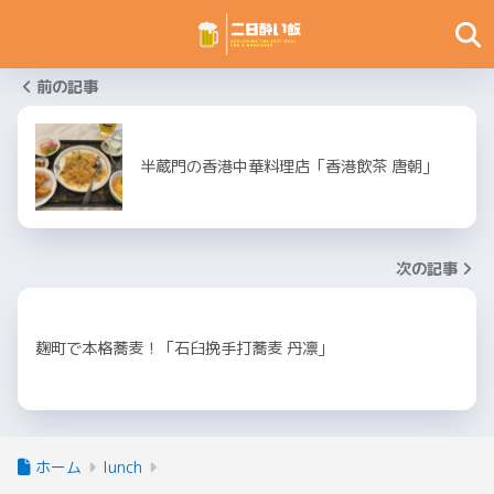
前の記事
半蔵門の香港中華料理店「香港飲茶 唐朝」
次の記事
麹町で本格蕎麦！「石臼挽手打蕎麦 丹凛」
ホーム
lunch