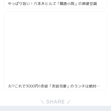
やっぱり旨い！六本木ヒルズ「飄香小院」の麻婆豆腐
え!?これで3000円!!赤坂「赤坂司宴」のランチは絶対行くべき
SHARE