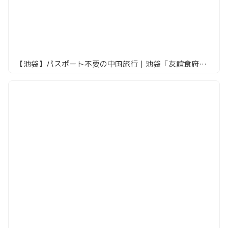
【池袋】パスポート不要の中国旅行｜池袋「友誼食府」全6店メニュー・値段・注文方法