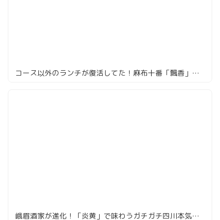
コース以外のランチが復活してた！麻布十番「飄香」で四川田舎料理
峨眉酒家が進化！「炎黄」で味わうガチガチ四川本気ランチと帰りにもらえる珈琲が神