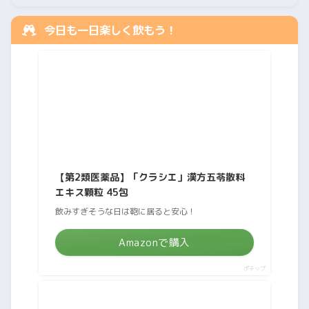
今日も一日楽しく飲もう！
【第2類医薬品】「クラシエ」漢方五苓散料
エキス顆粒 45包
飲みすぎそうな日は鞄に居ると安心！
Amazonで購入
ポチップ