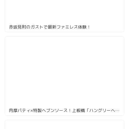
赤坂見附のガストで最新ファミレス体験！
肉厚パティ×特製ヘブンソース！上板橋「ハングリーヘブン」で贅沢バーガー