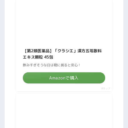
【第2類医薬品】「クラシエ」漢方五苓散料
エキス顆粒 45包
飲みすぎそうな日は鞄に居ると安心！
Amazonで購入
ポチップ