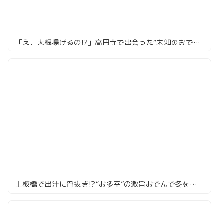
「え、大根揚げるの!?」高円寺で出会った“未知のおでん”が忘れられない夜
上板橋で出汁に骨抜き⁉️“お多幸”の激旨おでんで冬を制す夜🍺