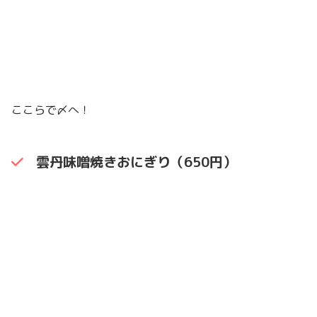
ここらで〆へ！
雲丹味噌焼きおにぎり（650円）