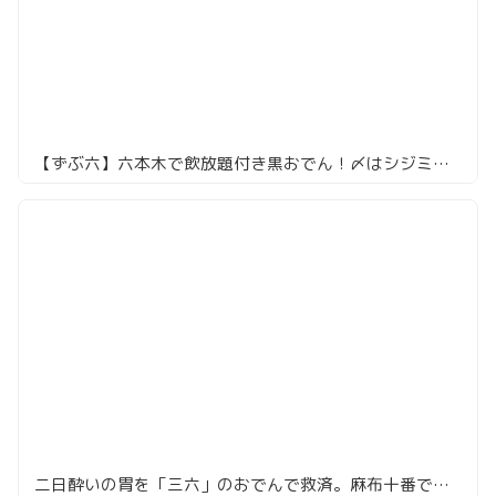
【ずぶ六】六本木で飲放題付き黒おでん！〆はシジミ出汁蟹うどん
二日酔いの胃を「三六」のおでんで救済。麻布十番でサク飲みするならここが正解！