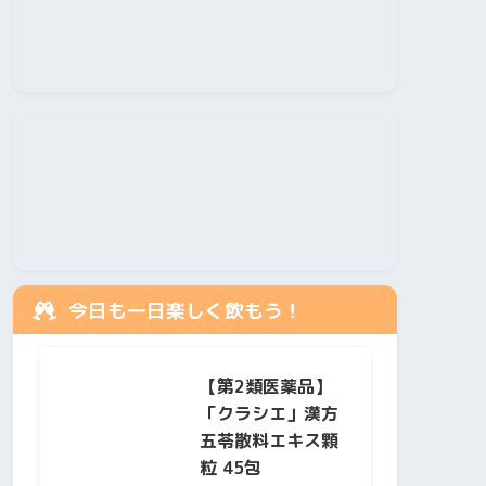
今日も一日楽しく飲もう！
【第2類医薬品】
「クラシエ」漢方
五苓散料エキス顆
粒 45包