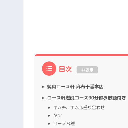
目次
非表示
焼肉ロース軒 麻布十番本店
ロース軒堪能コース90分飲み放題付き（
キムチ、ナムル盛り合わせ
タン
ロース各種