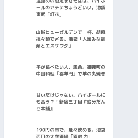
塩強めの限定まぜそばは、ハイボ
ールのアテにちょうどいい。池袋
東武「灯花」
山椒ヒューガルデンで一杯、胡麻
担々麺で〆る。池袋「人類みな麺
類とエスサワダ」
羊が食べたい人、集合。御徒町の
中国料理「喜羊門」で羊の丸焼き
甘いだけじゃない、ハイボールに
も合う？！新宿三丁目『追分だん
ご本舗』
190円の串で、延々飲める。池袋
西口の大衆酒場「酒蔵 力」