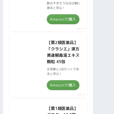
飲みすぎそうな日は鞄に
居ると安心！
Amazonで購入
ポチップ
【第2類医薬品】
「クラシエ」漢方
黄連解毒湯エキス
顆粒 45包
五苓散と2点セットであ
ると安心！
Amazonで購入
ポチップ
【第1類医薬品】