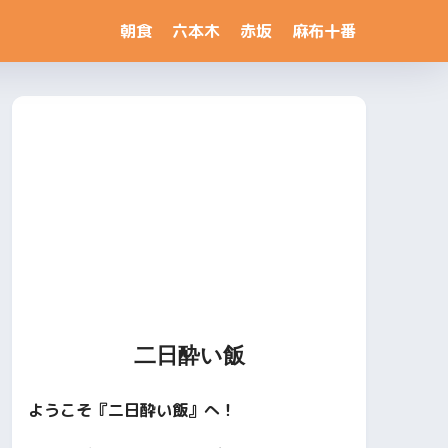
朝食
六本木
赤坂
麻布十番
二日酔い飯
ようこそ『二日酔い飯』へ！