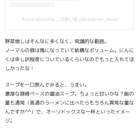
A post shared by 二日酔い飯 (@hangover_meal)
野菜増しはそんなに多くなく、常識的な範囲。
ノーマルの豚は塊になっていて結構なボリューム。にんに
くは申し訳程度についているくらいなのでもっと入れてほ
しかったな！
スープを一口飲んでみると、うまい。
濃厚な豚骨ベースの醤油スープ。ちょっと甘いかな？脂の
量も通常（普通のラーメンに比べたらもちろん異常な量な
んですが^^）で、オーソドックスな一杯といったイメー
ジ。