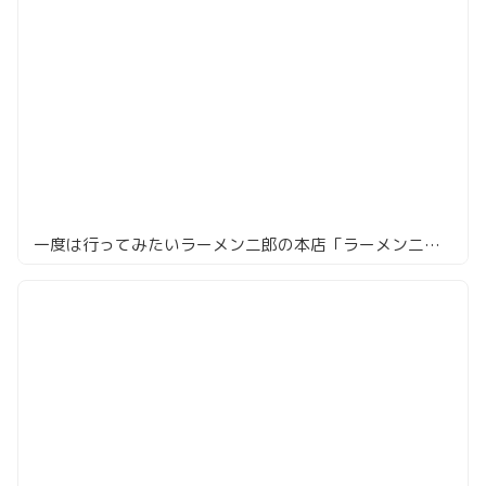
一度は行ってみたいラーメン二郎の本店「ラーメン二郎 三田本店」