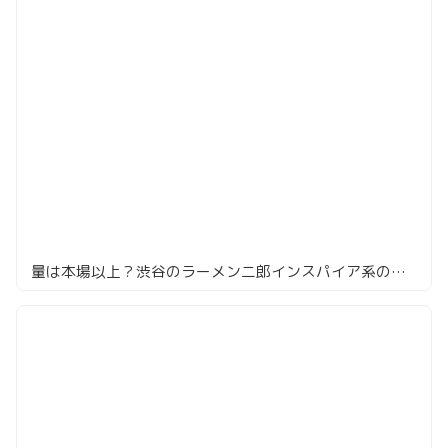
量は本場以上？渋谷のラーメン二郎インスパイア系のお店「ラーメン凛」