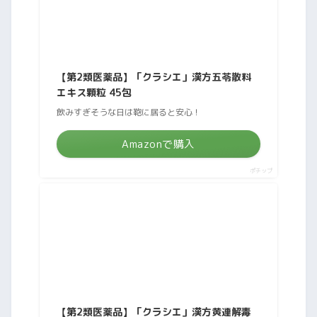
【第2類医薬品】「クラシエ」漢方五苓散料
エキス顆粒 45包
飲みすぎそうな日は鞄に居ると安心！
Amazonで購入
ポチップ
【第2類医薬品】「クラシエ」漢方黄連解毒