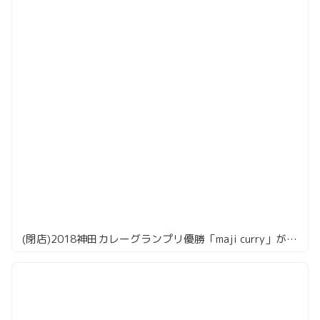
(閉店)2018神田カレーグランプリ優勝「maji curry」が赤坂見附に進出！