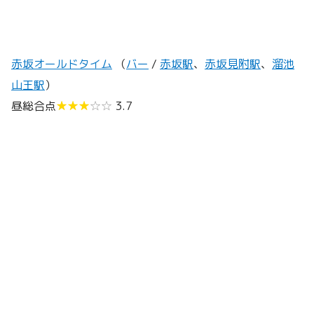
赤坂オールドタイム
（
バー
/
赤坂駅
、
赤坂見附駅
、
溜池
山王駅
）
昼総合点
★★★
☆☆
3.7