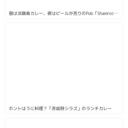
昼は淡路島カレー、夜はビールが売りのPub「Shamrock by Abbot’s Choice」
ホントはうに料理？「赤坂時シラズ」のランチカレー