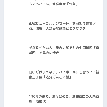
ちょうどいい。池袋東武「灯花」
山椒ヒューガルデンで一杯、胡麻担々麺で〆
る。池袋「人類みな麺類とエスサワダ」
羊が食べたい人、集合。御徒町の中国料理「喜
羊門」で羊の丸焼き
甘いだけじゃない、ハイボールにも合う？！新
宿三丁目『追分だんご本舗』
190円の串で、延々飲める。池袋西口の大衆酒
場「酒蔵 力」