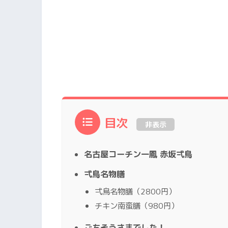
目次
非表示
名古屋コーチン一鳳 赤坂弌鳥
弌鳥名物膳
弌鳥名物膳（2800円）
チキン南蛮膳（980円）
ごちそうさまでした！