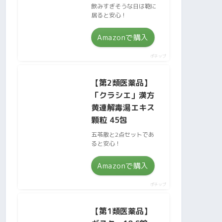
飲みすぎそうな日は鞄に
居ると安心！
Amazonで購入
ポチップ
【第2類医薬品】
「クラシエ」漢方
黄連解毒湯エキス
顆粒 45包
五苓散と2点セットであ
ると安心！
Amazonで購入
ポチップ
【第1類医薬品】