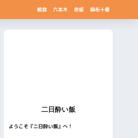
朝食
六本木
赤坂
麻布十番
二日酔い飯
ようこそ『二日酔い飯』へ！