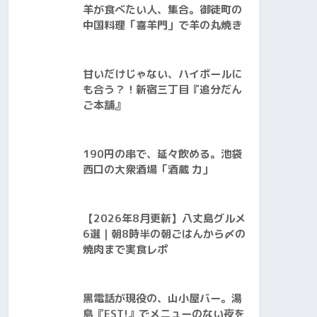
羊が食べたい人、集合。御徒町の
中国料理「喜羊門」で羊の丸焼き
甘いだけじゃない、ハイボールに
も合う？！新宿三丁目『追分だん
ご本舗』
190円の串で、延々飲める。池袋
西口の大衆酒場「酒蔵 力」
【2026年8月更新】八丈島グルメ
6選｜朝8時半の朝ごはんから〆の
焼肉まで実食レポ
黒電話が現役の、山小屋バー。湯
島『EST!』でメニューのない夜を