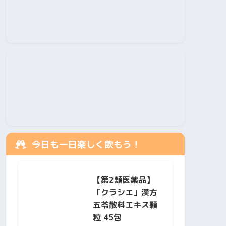
今日も一日楽しく飲もう！
【第2類医薬品】
「クラシエ」漢方
五苓散料エキス顆
粒 45包