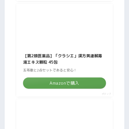
【第2類医薬品】「クラシエ」漢方黄連解毒
湯エキス顆粒 45包
五苓散と2点セットであると安心！
Amazonで購入
ポチップ