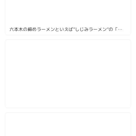
六本木の締めラーメンといえば”しじみラーメン”の「串とろ」