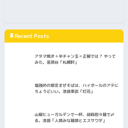
Recent Posts
アタマ焼き＋半チャン玉＝正解では？ やって
みた。茗荷谷「札幌軒」
塩強めの限定まぜそばは、ハイボールのアテに
ちょうどいい。池袋東武「灯花」
山椒ヒューガルデンで一杯、胡麻担々麺で〆
る。池袋「人類みな麺類とエスサワダ」