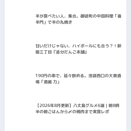
羊が食べたい人、集合。御徒町の中国料理「喜
羊門」で羊の丸焼き
甘いだけじゃない、ハイボールにも合う？！新
宿三丁目『追分だんご本舗』
190円の串で、延々飲める。池袋西口の大衆酒
場「酒蔵 力」
【2026年8月更新】八丈島グルメ6選｜朝8時
半の朝ごはんから〆の焼肉まで実食レポ