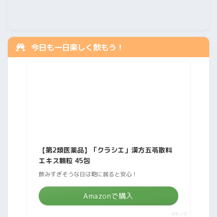
今日も一日楽しく飲もう！
【第2類医薬品】「クラシエ」漢方五苓散料
エキス顆粒 45包
飲みすぎそうな日は鞄に居ると安心！
Amazonで購入
ポチップ