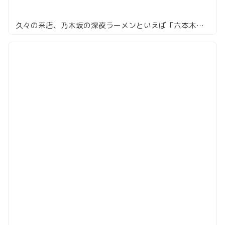
久々の来店、乃木坂の深夜ラーメンといえば「六本木らーめん 東京食品 まる彦」