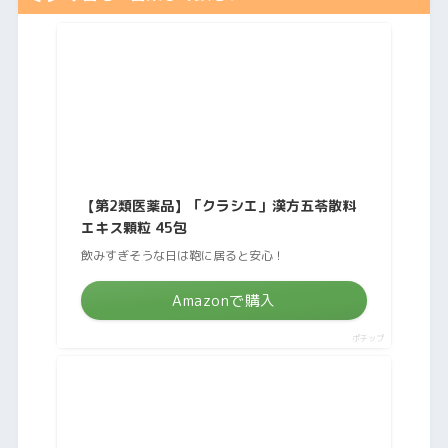
【第2類医薬品】「クラシエ」漢方五苓散料
エキス顆粒 45包
飲みすぎそうな日は鞄に居ると安心！
Amazonで購入
ポチップ