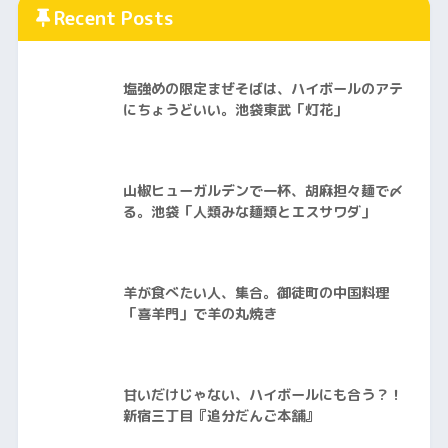
Recent Posts
塩強めの限定まぜそばは、ハイボールのアテ
にちょうどいい。池袋東武「灯花」
山椒ヒューガルデンで一杯、胡麻担々麺で〆
る。池袋「人類みな麺類とエスサワダ」
羊が食べたい人、集合。御徒町の中国料理
「喜羊門」で羊の丸焼き
甘いだけじゃない、ハイボールにも合う？！
新宿三丁目『追分だんご本舗』