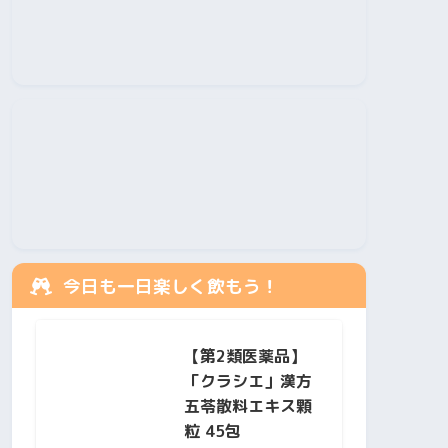
今日も一日楽しく飲もう！
【第2類医薬品】
「クラシエ」漢方
五苓散料エキス顆
粒 45包