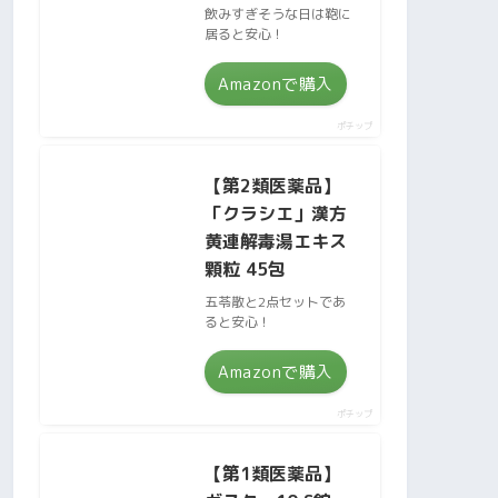
飲みすぎそうな日は鞄に
居ると安心！
Amazonで購入
ポチップ
【第2類医薬品】
「クラシエ」漢方
黄連解毒湯エキス
顆粒 45包
五苓散と2点セットであ
ると安心！
Amazonで購入
ポチップ
【第1類医薬品】